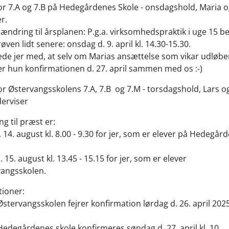
or 7.A og 7.B på Hedegårdenes Skole - onsdagshold, Maria 
r.
 ændring til årsplanen: P.g.a. virksomhedspraktik i uge 15 
ven lidt senere: onsdag d. 9. april kl. 14.30-15.30.
æde jer med, at selv om Marias ansættelse som vikar udløber
jrer hun konfirmationen d. 27. april sammen med os :-)
or Østervangsskolens 7.A, 7.B og 7.M - torsdagshold, Lars o
erviser
g til præst er:
 14. august kl. 8.00 - 9.30 for jer, som er elever på Hedegår
 15. august kl. 13.45 - 15.15 for jer, som er elever
vangsskolen.
ioner:
 Østervangsskolen fejrer konfirmation lørdag d. 26. april 2025
 Hedegårdenes skole konfirmeres søndag d. 27. april kl. 10