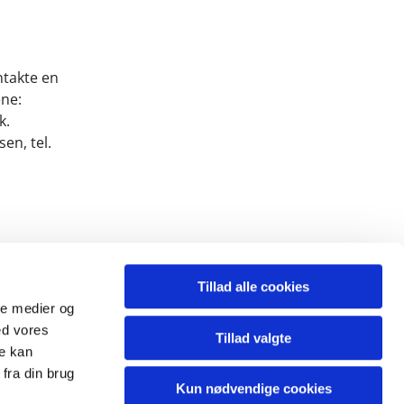
ntakte en
ne:
k.
en, tel.
Tillad alle cookies
ale medier og
ed vores
Tillad valgte
re kan
fra din brug
Kun nødvendige cookies