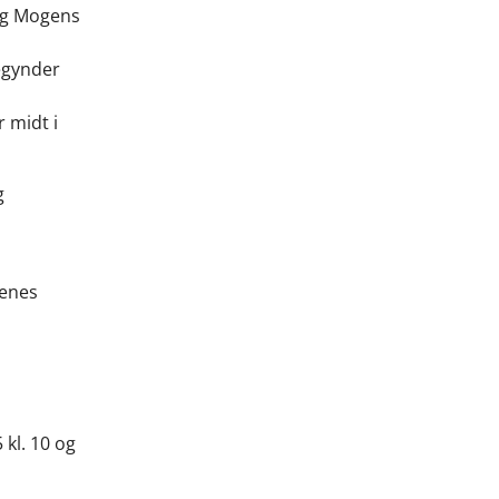
og Mogens
begynder
 midt i
g
denes
 kl. 10 og