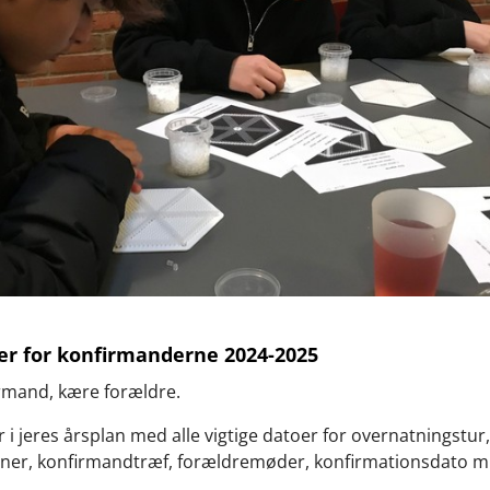
er for konfirmanderne 2024-2025
rmand, kære forældre.
r i jeres årsplan med alle vigtige datoer for overnatningstur,
oner, konfirmandtræf, forældremøder, konfirmationsdato m