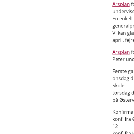
Årsplan
f
undervise
En enkelt
generalprø
Vi kan gl
april, fe
Årsplan
f
Peter und
Første gan
onsdag d.
Skole
torsdag d.
på Øster
Konfirmat
konf. fra
12
konf. fra