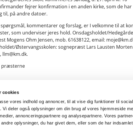
firmander fejrer konfirmation i en anden kirke, som de har
g til, på andre datoer.
r spørgsmål, kommentarer og forslag, er I velkomne til at ko
ster, som underviser jeres hold. Onsdagsholdet/Hedegårde
st Mogens Ohm Jensen, mob. 61638122, email: moje@km.d
oldet/Østervangsskolen: sognepræst Lars Lausten Mortens
, llm@km.dk.
a præsterne
 cookies
passe vores indhold og annoncer, til at vise dig funktioner til soci
fik. Vi deler også oplysninger om din brug af vores hjemmeside m
 medier, annonceringspartnere og analysepartnere. Vores partne
Kontakt
Cookiepolitik
Tilgængelighedserklæring
ndre oplysninger, du har givet dem, eller som de har indsamlet 