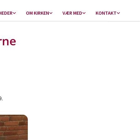
HEDER
OM KIRKEN
VÆR MED
KONTAKT
rne
9.