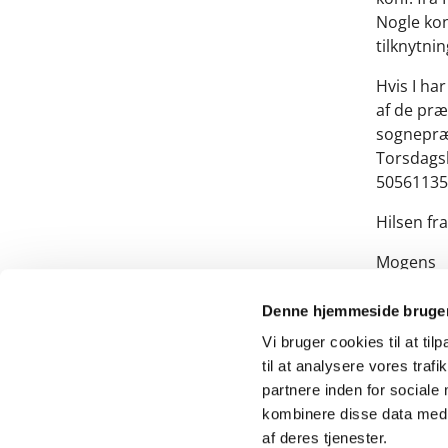
Nogle kon
tilknytnin
Hvis I ha
af de præ
sognepræ
Torsdagsh
50561135
Hilsen fr
Mogens
Denne hjemmeside bruger
Vi bruger cookies til at til
til at analysere vores tra
partnere inden for sociale
kombinere disse data med a
af deres tjenester.