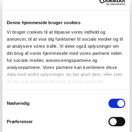
© Billede af Foundry Co fra Pixabay
Denne hjemmeside bruger cookies
Torsdag 10. december 2026, kl. 10:15
Vi bruger cookies til at tilpasse vores indhold og
annoncer, til at vise dig funktioner til sociale medier og til
- 10:45
at analysere vores trafik. Vi deler også oplysninger om
din brug af vores hjemmeside med vores partnere inden
Jakobskirken, Astersvej 11, 4000
for sociale medier, annonceringspartnere og
Roskilde
analysepartnere. Vores partnere kan kombinere disse
data med andre oplysninger, du har givet dem, eller som
de har indsamlet fra din brug af deres tjenester.
Barselscafé i Jakobskirken er et åbent tilbud for alle
S
Nødvendig
barslende familier. Caféen foregår imellem vores
a
to babysalmesangshold, men alle, der har lyst, er
m
velkomne til at deltage. Her får I mulighed for at
t
Præferencer
mødes med andre småbørnsfamilier fra området.
y