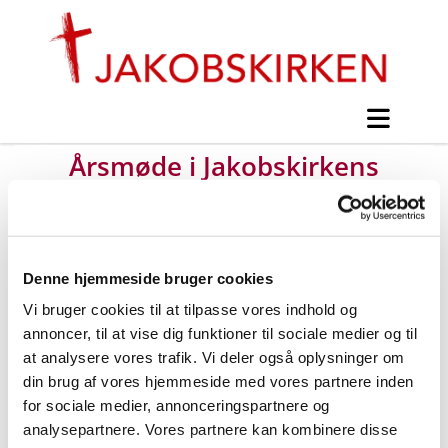
Årsmøde i Jakobskirkens
Sociale Arbejde
Denne hjemmeside bruger cookies
#
Nyt fra Jakobskirken
Vi bruger cookies til at tilpasse vores indhold og
annoncer, til at vise dig funktioner til sociale medier og til
Udgivet af Mogens Ohm Jensen lørdag d. 9. april
at analysere vores trafik. Vi deler også oplysninger om
2022 kl. 11:04.
din brug af vores hjemmeside med vores partnere inden
for sociale medier, annonceringspartnere og
analysepartnere. Vores partnere kan kombinere disse