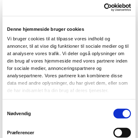
Denne hjemmeside bruger cookies
Vi bruger cookies til at tilpasse vores indhold og
annoncer, til at vise dig funktioner til sociale medier og til
at analysere vores trafik. Vi deler også oplysninger om
din brug af vores hjemmeside med vores partnere inden
for sociale medier, annonceringspartnere og
analysepartnere. Vores partnere kan kombinere disse
Det nye ansigt: Anne Mette Jürgensen
data med andre oplysninger, du har givet dem, eller som
de har indsamlet fra din brug af deres tjenester.
Fra d. 1. marts er Anne Mette Jürgensen
konstitueret som sognepræst i Roskilde Søndre
sogn, på halv tid. Hun træder i stedet for
S
Nødvendig
sognepræst Marianne Pedersen og vil være ansat
a
frem til at en ny fuldtids præst kan tiltræde.
m
t
Præferencer
Anne Mettes første gudstjeneste i Jakobskirken
y