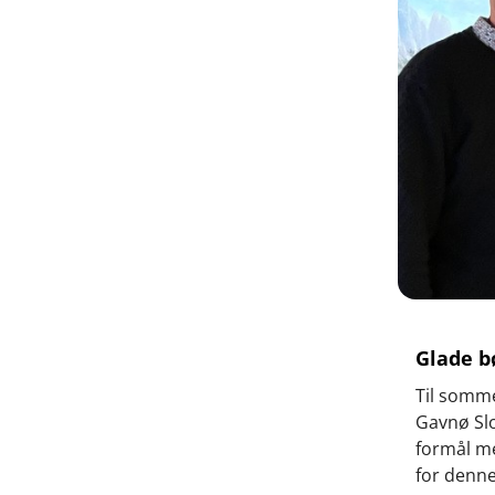
Glade b
Til somme
Gavnø Slo
formål me
for denne