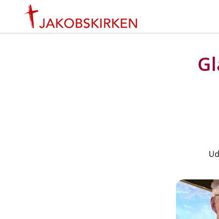
Gl
Ud