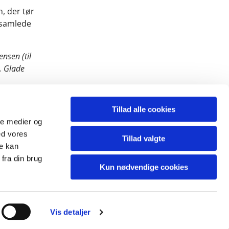
, der tør
dsamlede
nsen (til
, Glade
Tillad alle cookies
ale medier og
ed vores
Tillad valgte
re kan
fra din brug
Kun nødvendige cookies
Vis detaljer