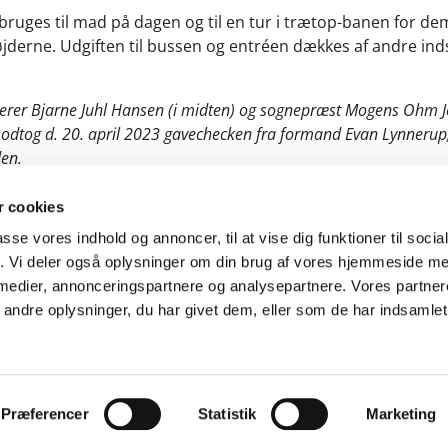
ruges til mad på dagen og til en tur i trætop-banen for dem
højderne. Udgiften til bussen og entréen dækkes af andre in
erer Bjarne Juhl Hansen (i midten) og sognepræst Mogens Ohm Je
modtog d. 20. april 2023 gavechecken fra formand Evan Lynnerup
en.
 cookies
passe vores indhold og annoncer, til at vise dig funktioner til soci
fik. Vi deler også oplysninger om din brug af vores hjemmeside m
 medier, annonceringspartnere og analysepartnere. Vores partne
Kontakt
Cookiepolitik
Tilgængelighedserklæring
ndre oplysninger, du har givet dem, eller som de har indsamlet 
Privatlivspolitik
Log på ChurchDesk
Præferencer
Statistik
Marketing