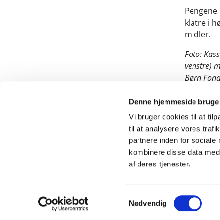
Pengene b
klatre i 
midler.
Foto: Kass
venstre) 
Børn Fond
Denne hjemmeside bruger
Vi bruger cookies til at til
til at analysere vores tra
partnere inden for sociale
kombinere disse data med a
af deres tjenester.
S
Nødvendig
a