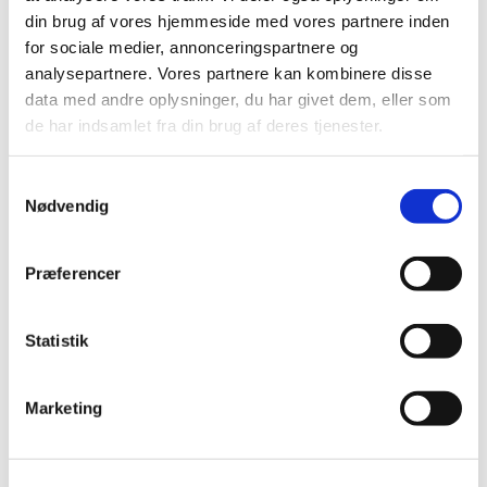
din brug af vores hjemmeside med vores partnere inden
for sociale medier, annonceringspartnere og
analysepartnere. Vores partnere kan kombinere disse
data med andre oplysninger, du har givet dem, eller som
de har indsamlet fra din brug af deres tjenester.
S
Nødvendig
a
m
t
Præferencer
y
k
k
Statistik
Stærke citater fra Bibelen - og
e
v
konfirmandernes navne 2024
Marketing
a
Hej konfirmand :-)
l
g
Her kan du finde
listen med navnene
på dem, som