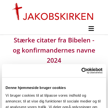
Stærke citater fra Bibelen -
og konfirmandernes navne
2024
#
Mogens Ohm Jensen -
Konfirmandinfo
Denne hjemmeside bruger cookies
Vi bruger cookies til at tilpasse vores indhold og
annoncer, til at vise dig funktioner til sociale medier og til
Udgivet af Mogens Ohm Jensen lørdag d. 20. januar
at analysere vores trafik. Vi deler også oplysninger om
2024 kl. 19:41.