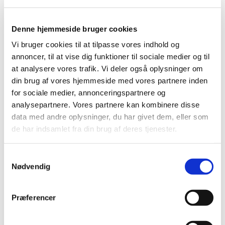
Denne hjemmeside bruger cookies
Vi bruger cookies til at tilpasse vores indhold og
annoncer, til at vise dig funktioner til sociale medier og til
at analysere vores trafik. Vi deler også oplysninger om
din brug af vores hjemmeside med vores partnere inden
for sociale medier, annonceringspartnere og
analysepartnere. Vores partnere kan kombinere disse
Reception med madpakker
data med andre oplysninger, du har givet dem, eller som
de har indsamlet fra din brug af deres tjenester.
Ved 50 års jubilæumsreceptionen den 14. april blev
"buffeten" serveret i små færdigpakkede snack-
boxe. Det betød at serveringen kunne klares på få
S
minutter og vi undgik lange køer ved en traditionel
Nødvendig
a
buffet.
m
t
Da flere har spurgt hvor de lækre "madpakker"
Præferencer
y
kom fra, er informationen her:
k