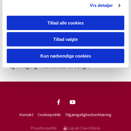
første 12 præster i sognets historie. Den
Vis detaljer
intelligente læser kunne så spørge: Hvorfor starter
præstetavlen i 1965 og ikke i 1974 hvor kirken blev
Tillad alle cookies
indviet?
Det skyldes at Roskilde Søndre Sogn blev oprettet i
Tillad valgte
1965. De første år holdt man gudstjenester i Gl.
Vor Frue kirke og i FDF huset på Køgevej. Så fra
Kun nødvendige cookies
1965 har der været både menighedsråd, præster
og kirkegang i Roskilde Søndre Sogn.
Kontakt
Cookiepolitik
Tilgængelighedserklæring
Privatlivspolitik
Log på ChurchDesk