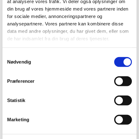
at analysere vores trafik. Vi deler også oplysninger om
din brug af vores hjemmeside med vores partnere inden
for sociale medier, annonceringspartnere og
analysepartnere. Vores partnere kan kombinere disse
data med andre oplysninger, du har givet dem, eller som
de har indsamlet fra din brug af deres tjenester.
S
Nødvendig
a
Nu også med præstetavle
m
t
Jubilæumsudvalget mente (og menighedsrådet var
Præferencer
y
heldigvis enige) at 50 års jubilæet var en passende
k
anledning til at få rettet op på en lille mangel i
k
Statistik
våbenhuset: Den manglende præstetavle. Ved
e
næste jubilæum om 25 år, ville det nok være for
v
sent, men i år er der stadig en del, som kan huske
Marketing
a
den første tid i Jakobskirken.
l
Vi har fået fremstillet en flot præstetavle med de
g