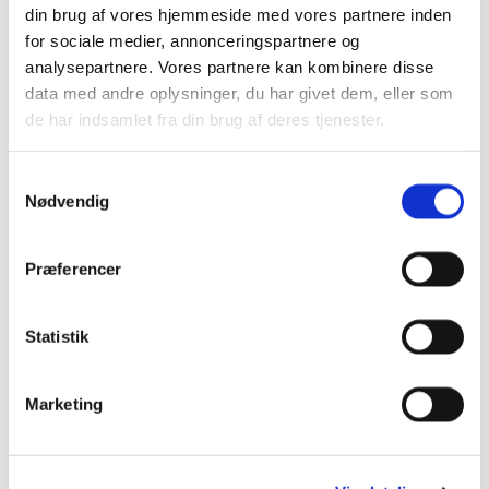
din brug af vores hjemmeside med vores partnere inden
for sociale medier, annonceringspartnere og
analysepartnere. Vores partnere kan kombinere disse
data med andre oplysninger, du har givet dem, eller som
de har indsamlet fra din brug af deres tjenester.
S
Nødvendig
a
Præste flash mob i Roskilde
m
Præster fra Roskilde lavede flash mob* på Roskilde
t
Præferencer
Station i anledning af Bibelselskabets 200 års
y
jubilæum:
k
k
Statistik
e
v
Marketing
a
l
g