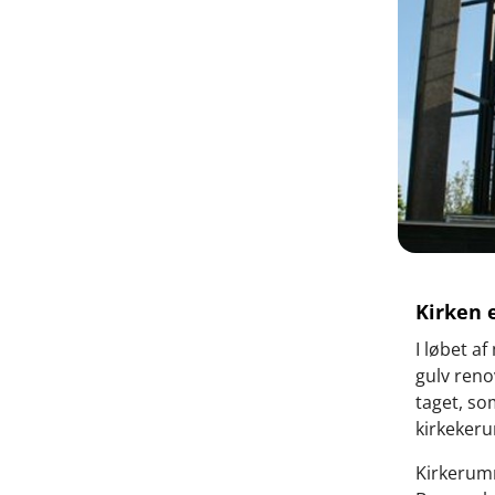
Kirken 
I løbet a
gulv reno
taget, so
kirkekeru
Kirkerumme