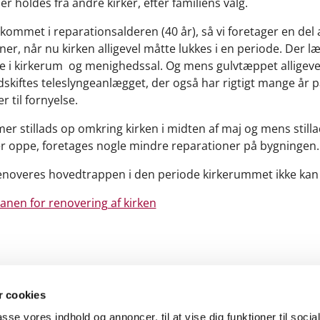
r holdes fra andre kirker, efter familiens valg.
 kommet i reparationsalderen (40 år), så vi foretager en del
ner, når nu kirken alligevel måtte lukkes i en periode. Der l
 i kirkerum og menighedssal. Og mens gulvtæppet alligeve
udskiftes teleslyngeanlægget, der også har rigtigt mange år 
 til fornyelse.
r stillads op omkring kirken i midten af maj og mens stilla
 er oppe, foretages nogle mindre reparationer på bygningen.
enoveres hovedtrappen i den periode kirkerummet ikke kan
lanen for renovering af kirken
 cookies
passe vores indhold og annoncer, til at vise dig funktioner til soci