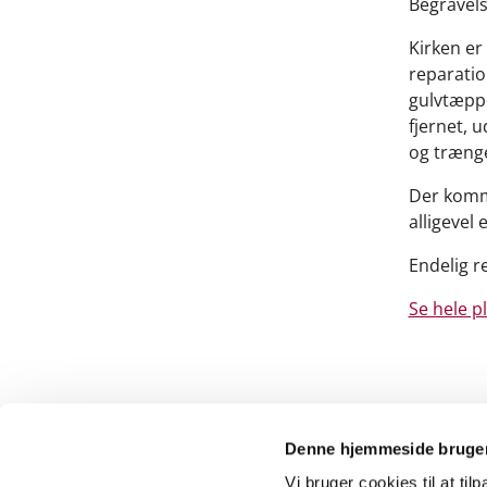
Begravelse
Kirken er
reparatio
gulvtæppe
fjernet, 
og trænger
Der komme
alligevel
Endelig r
Se hele p
Denne hjemmeside bruger
Vi bruger cookies til at til