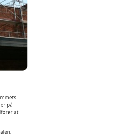
rummets
der på
fører at
salen.