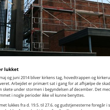
er lukket
f maj og juni 2014 bliver kirkens tag, hovedtrappen og kirke
veret. Arbejdet er primært sat i gang for at afhjælpe de ska
m skete under stormen i begyndelsen af december. Det med
mmet i nogle perioder ikke vil kunne benyttes.
t lukkes fra d. 19.5. til 27.6. og gudstjenesterne foregår i 