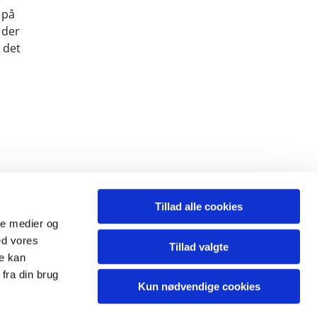
 på
 der
 det
Tillad alle cookies
ale medier og
ed vores
Tillad valgte
re kan
fra din brug
Kun nødvendige cookies