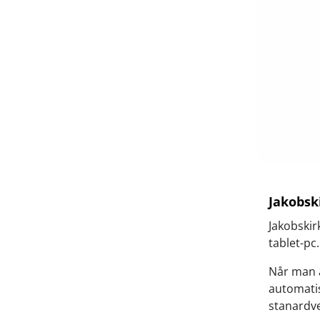
Jakobsk
Jakobskir
tablet-pc.
Når man å
automatis
stanardve