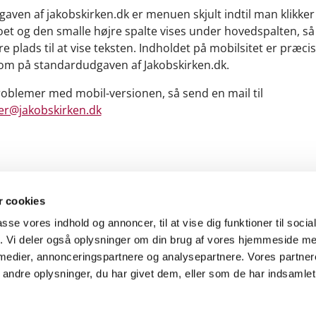
gaven af jakobskirken.dk er menuen skjult indtil man klikker
t og den smalle højre spalte vises under hovedspalten, så
e plads til at vise teksten. Indholdet på mobilsitet er præcis
m på standardudgaven af Jakobskirken.dk.
oblemer med mobil-versionen, så send en mail til
r@jakobskirken.dk
 cookies
passe vores indhold og annoncer, til at vise dig funktioner til soci
fik. Vi deler også oplysninger om din brug af vores hjemmeside m
 medier, annonceringspartnere og analysepartnere. Vores partne
Kontakt
Cookiepolitik
Tilgængelighedserklæring
ndre oplysninger, du har givet dem, eller som de har indsamlet 
Privatlivspolitik
Log på ChurchDesk