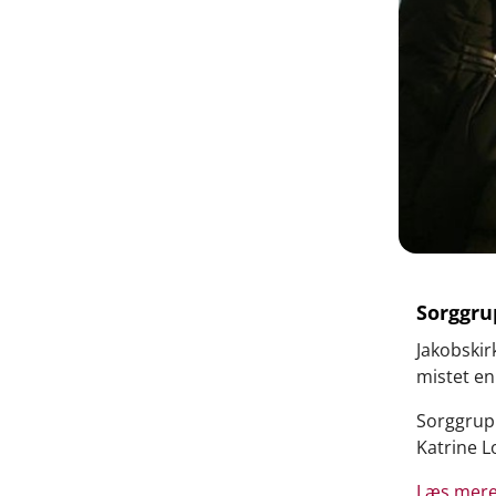
Sorggru
Jakobskir
mistet en
Sorggrupp
Katrine L
Læs mer