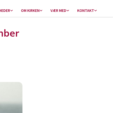
HEDER
OM KIRKEN
VÆR MED
KONTAKT
mber