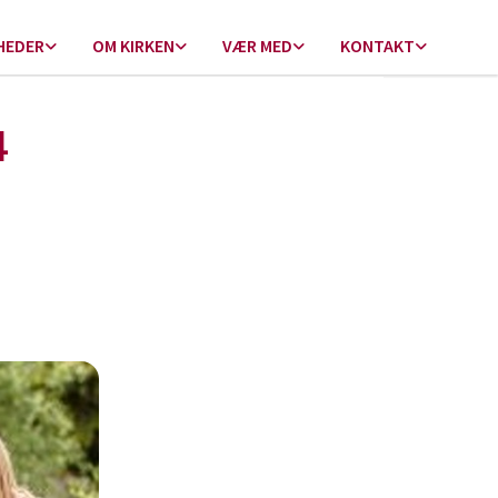
HEDER
OM KIRKEN
VÆR MED
KONTAKT
4