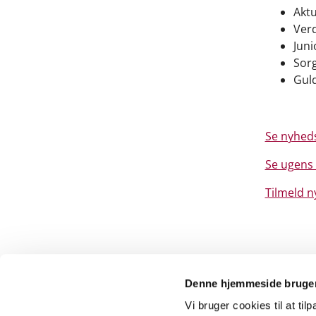
Aktu
Ver
Jun
Sor
Gul
Se nyhed
Se ugens
Tilmeld 
Denne hjemmeside bruger
Vi bruger cookies til at til