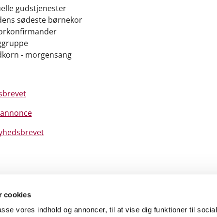
elle gudstjenester
dens sødeste børnekor
iorkonfirmander
ggruppe
dkorn - morgensang
sbrevet
 annonce
nyhedsbrevet
 cookies
passe vores indhold og annoncer, til at vise dig funktioner til soci