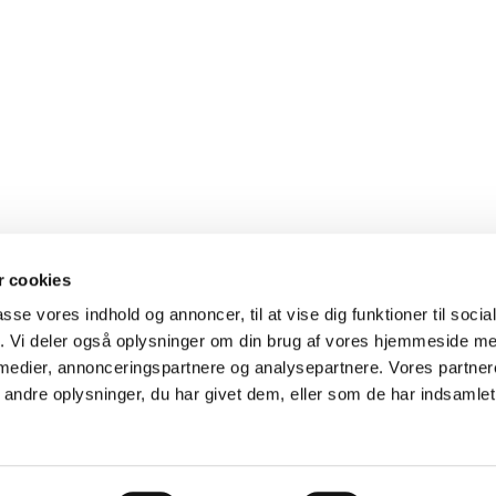
 cookies
passe vores indhold og annoncer, til at vise dig funktioner til soci
fik. Vi deler også oplysninger om din brug af vores hjemmeside m
 medier, annonceringspartnere og analysepartnere. Vores partne
Kontakt
Cookiepolitik
Tilgængelighedserklæring
ndre oplysninger, du har givet dem, eller som de har indsamlet 
Privatlivspolitik
Log på ChurchDesk