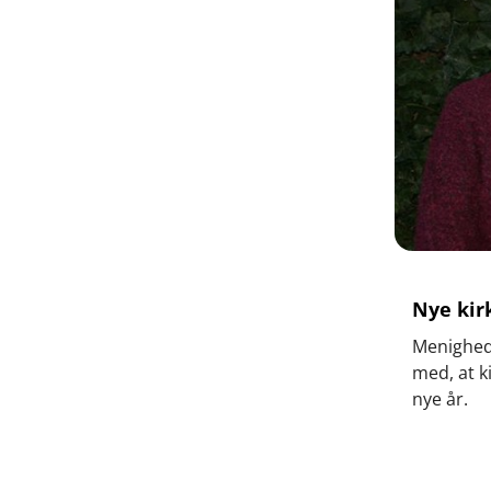
Nye kir
Menigheds
med, at k
nye år.