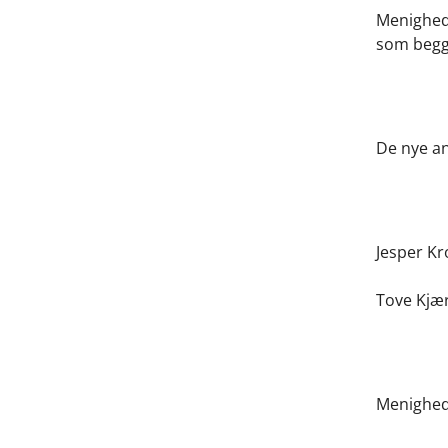
Menigheds
som begge
De nye a
Jesper K
Tove Kjæ
Menighed