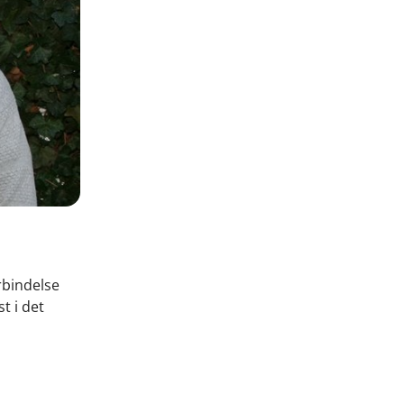
rbindelse
t i det