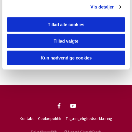
Forårshold, 8 uger med start 21. marts
Vis detaljer
Læs mere om babysalmesang her
Læs mere om tumlingesang her
Tillad alle cookies
Kontakt evt. musikpædagog Helle Helt Jespersen
Tillad valgte
for at høre mere:
Tlf.: 28 47 29 00
E-mail:
babysalmesang@jakobskirken.dk
Kun nødvendige cookies
Kontakt
Cookiepolitik
Tilgængelighedserklæring
Privatlivspolitik
Log på ChurchDesk