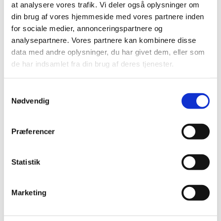
at analysere vores trafik. Vi deler også oplysninger om
din brug af vores hjemmeside med vores partnere inden
for sociale medier, annonceringspartnere og
analysepartnere. Vores partnere kan kombinere disse
data med andre oplysninger, du har givet dem, eller som
de har indsamlet fra din brug af deres tjenester.
S
Nødvendig
a
m
Babysalmesang og tumlingesang
t
Præferencer
I foråret 2019 har vi i Jakobskirken 2 hold med sang
y
og musik for de allermindste:
k
k
Statistik
Babysalmesang for børn på 3-12 måneder:
e
Vinterhold, 8 uger med start 5. februar
v
Forårshold, 8 uger med start 23. april
Marketing
a
l
Tumlingesang for børn 1-3 år:
g