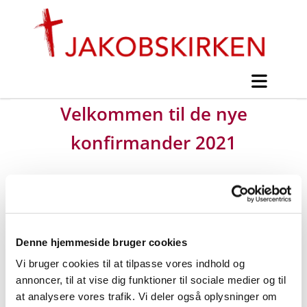
Velkommen til de nye
konfirmander 2021
#
Marianne Pedersen -
Konfirmandinfo
Denne hjemmeside bruger cookies
Udgivet af Marianne Pedersen torsdag d. 5. august
Vi bruger cookies til at tilpasse vores indhold og
2021 kl. 10:00.
annoncer, til at vise dig funktioner til sociale medier og til
at analysere vores trafik. Vi deler også oplysninger om