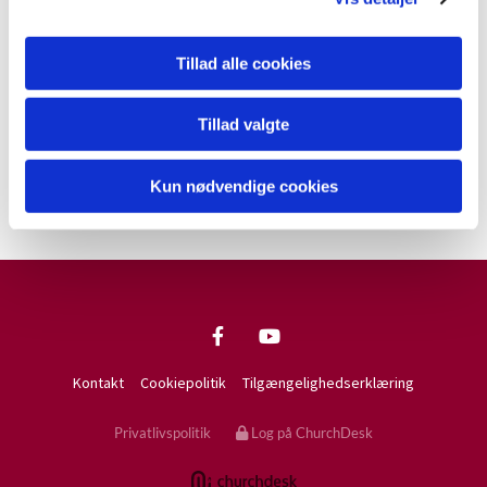
din
årsplan her
.
Hvis du eller dine forældre har spørgsmål, så ring
Tillad alle cookies
eller skriv! Vi ses :-)
Tillad valgte
Bedste hilsener
Marianne map@km.dk tlf. 50561135
Kun nødvendige cookies
Kontakt
Cookiepolitik
Tilgængelighedserklæring
Privatlivspolitik
Log på ChurchDesk