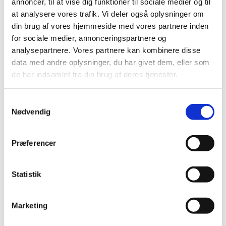
annoncer, til at vise dig funktioner til sociale medier og til
at analysere vores trafik. Vi deler også oplysninger om
din brug af vores hjemmeside med vores partnere inden
for sociale medier, annonceringspartnere og
analysepartnere. Vores partnere kan kombinere disse
data med andre oplysninger, du har givet dem, eller som
de har indsamlet fra din brug af deres tjenester.
S
Nødvendig
a
m
t
Præferencer
y
k
Konfirmation søndag d. 3. maj 2020 kl.
k
Statistik
10.30 i Jakobskirken
e
v
Hej konfirmand, kære forældre :-)
Marketing
a
Tak for jeres medleven og sang, da vi fejrede
l