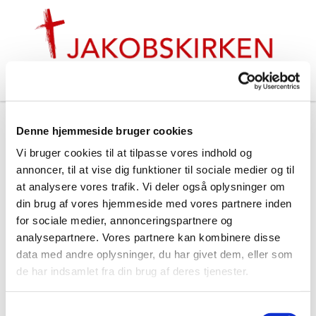
Julens gudstjenester
Denne hjemmeside bruger cookies
Vi bruger cookies til at tilpasse vores indhold og
#
Nyt fra Jakobskirken
annoncer, til at vise dig funktioner til sociale medier og til
at analysere vores trafik. Vi deler også oplysninger om
din brug af vores hjemmeside med vores partnere inden
Udgivet mandag d. 16. december 2019 kl. 09:00
for sociale medier, annonceringspartnere og
analysepartnere. Vores partnere kan kombinere disse
data med andre oplysninger, du har givet dem, eller som
de har indsamlet fra din brug af deres tjenester.
S