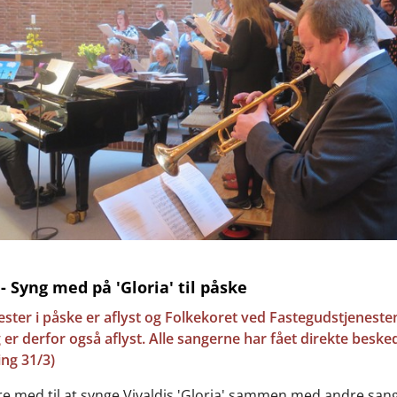
- Syng med på 'Gloria' til påske
ster i påske er aflyst og Folkekoret ved Fastegudstjeneste
er derfor også aflyst. Alle sangerne har fået direkte besked
ng 31/3)
re med til at synge Vivaldis 'Gloria' sammen med andre san