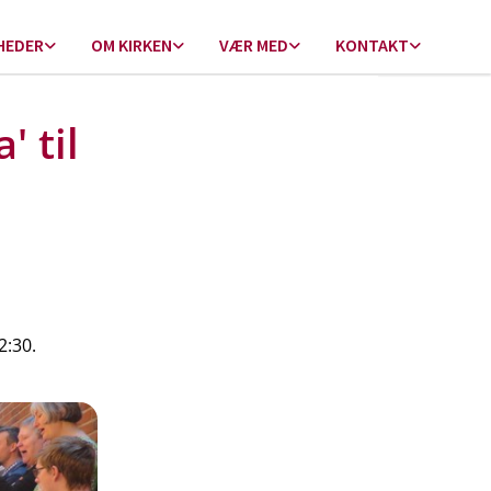
HEDER
OM KIRKEN
VÆR MED
KONTAKT
' til
2:30.