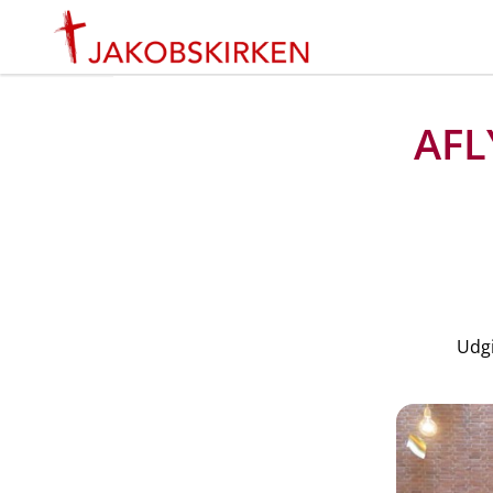
AFLY
Udgi