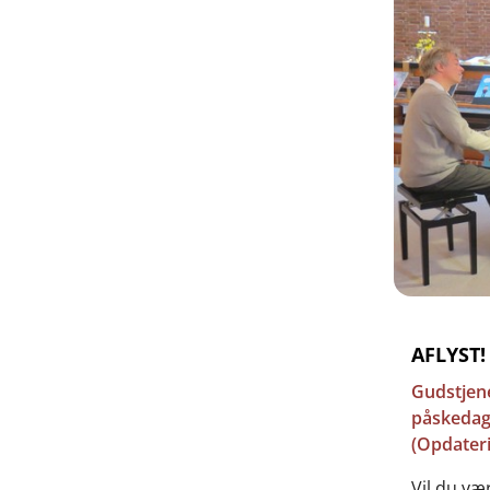
AFLYST! 
Gudstjene
påskedag 
(Opdateri
Vil du væ