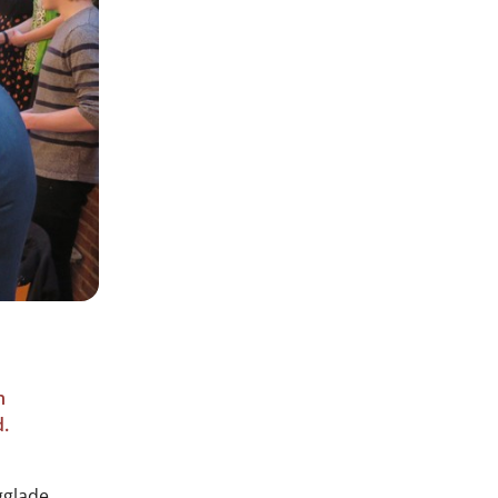
n
.
gglade