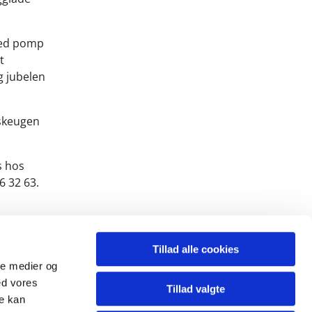
med pomp
t
g jubelen
skeugen
s hos
6 32 63.
Tillad alle cookies
ale medier og
ed vores
Tillad valgte
re kan