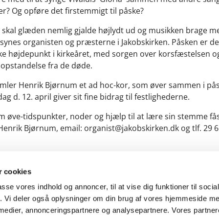
? Og opføre det firstemmigt til påske?
 skal glæden nemlig gjalde højlydt ud og musikken brage 
 synes organisten og præsterne i Jakobskirken. Påsken er de
e højdepunkt i kirkeåret, med sorgen over korsfæstelsen o
 opstandelse fra de døde.
amler Henrik Bjørnum et ad hoc-kor, som øver sammen i på
g d. 12. april giver sit fine bidrag til festlighederne.
 øve-tidspunkter, noder og hjælp til at lære sin stemme få
Henrik Bjørnum, email: organist@jakobskirken.dk og tlf. 29 6
 cookies
passe vores indhold og annoncer, til at vise dig funktioner til soci
fik. Vi deler også oplysninger om din brug af vores hjemmeside m
 medier, annonceringspartnere og analysepartnere. Vores partne