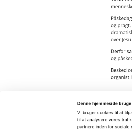
mennesker
Påskedag
og pragt,
dramatisk
over Jesu
Derfor s
og påskeda
Besked om
organist 
Denne hjemmeside bruger
Vi bruger cookies til at til
til at analysere vores tra
partnere inden for sociale