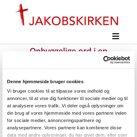
Opbyggelige ord i en
vanskelig tid
Denne hjemmeside bruger cookies
#
Nyt fra Jakobskirken
Vi bruger cookies til at tilpasse vores indhold og
annoncer, til at vise dig funktioner til sociale medier og til
at analysere vores trafik. Vi deler også oplysninger om
Udgivet af Asger Jensen lørdag d. 14. marts 2020 kl.
din brug af vores hjemmeside med vores partnere inden
10:30.
for sociale medier, annonceringspartnere og
analysepartnere. Vores partnere kan kombinere disse
data med andre oplysninger, du har givet dem, eller som