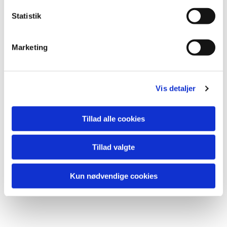
k
k
Statistik
e
v
Søndag 17. maj kl. 10
Marketing
a
l
Mogens Ohm Jensen
g
Vis detaljer
Tillad alle cookies
Tirsdag 19. maj kl. 13.30
Astershjemmet Marianne Pedersen
Tillad valgte
Kun nødvendige cookies