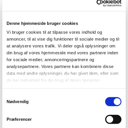
Denne hjemmeside bruger cookies
Vi bruger cookies til at tilpasse vores indhold og
annoncer, til at vise dig funktioner til sociale medier og til
at analysere vores trafik. Vi deler også oplysninger om
din brug af vores hjemmeside med vores partnere inden
Gudstjenester
for sociale medier, annonceringspartnere og
analysepartnere. Vores partnere kan kombinere disse
Søndag 10. maj kl. 10
data med andre oplysninger, du har givet dem, eller som
de har indsamlet fra din brug af deres tjenester.
Mogens Ohm Jensen
S
Nødvendig
a
m
Torsdag 14. maj kl. 10
t
Præferencer
y
Kristi Himmelfart Katrine Louise Raun