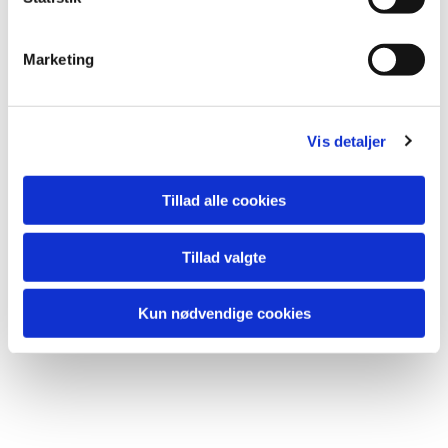
e
v
Marketing
a
Ring og hør nærmere:
l
g
Vis detaljer
Niels Christensen (25 88 49 76)
Tillad alle cookies
Henrik Bjørnum (29 66 32 63)
Tillad valgte
Kun nødvendige cookies