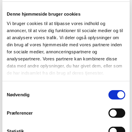
Denne hjemmeside bruger cookies
Vi bruger cookies til at tilpasse vores indhold og
annoncer, til at vise dig funktioner til sociale medier og til
at analysere vores trafik. Vi deler også oplysninger om
din brug af vores hjemmeside med vores partnere inden
for sociale medier, annonceringspartnere og
Nyt band og kor
analysepartnere. Vores partnere kan kombinere disse
data med andre oplysninger, du har givet dem, eller som
Er du også vokset fra børnekoret -
de har indsamlet fra din brug af deres tjenester.
og er du stadig vild med at synge?
S
Nødvendig
a
m
t
Præferencer
Vi har startet rytmisk teenagekor og band,
y
tirsdage kl. 16-17
i Jakobskirken.
k
k
Statistik