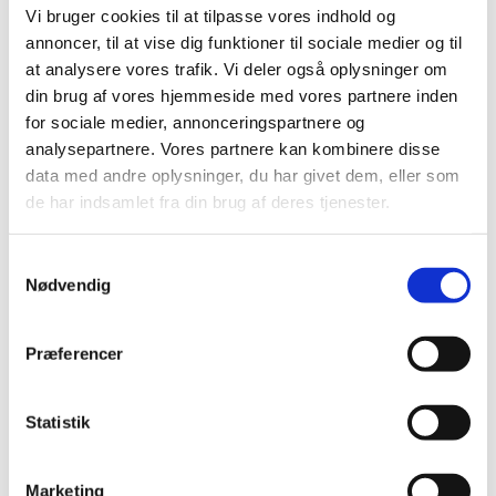
Vi bruger cookies til at tilpasse vores indhold og
annoncer, til at vise dig funktioner til sociale medier og til
at analysere vores trafik. Vi deler også oplysninger om
din brug af vores hjemmeside med vores partnere inden
for sociale medier, annonceringspartnere og
analysepartnere. Vores partnere kan kombinere disse
data med andre oplysninger, du har givet dem, eller som
de har indsamlet fra din brug af deres tjenester.
S
Ord og toner til glæde og livsmod
Nødvendig
a
Søndagsrefleksion fra Jakobskirken
m
t
Søndag d. 10. maj er der dåb i Jakobskirken, og det
Præferencer
y
giver anledning til tanker om hvordan det at være
k
Guds barn, kan give livsmod og glæde.
k
Statistik
Medvirkende: Louise (mor til Liam) og Liam, der
e
skal døbes søndag d. 10. maj.
v
Marketing