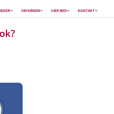
HEDER
OM KIRKEN
VÆR MED
KONTAKT
ook?