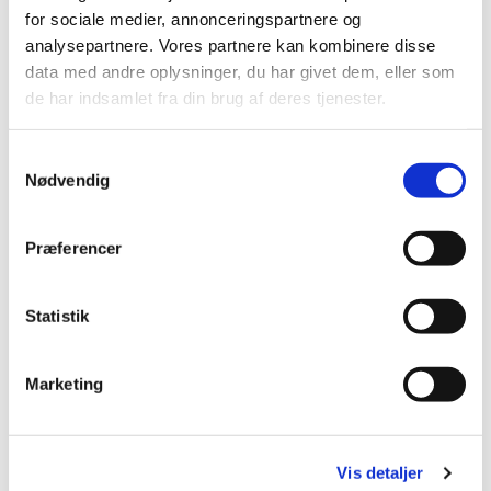
for sociale medier, annonceringspartnere og
analysepartnere. Vores partnere kan kombinere disse
data med andre oplysninger, du har givet dem, eller som
de har indsamlet fra din brug af deres tjenester.
S
Nødvendig
a
m
t
Præferencer
y
k
k
Statistik
Se den lyse julehilsen fra Jakobskirken
e
En varm og lys julehilsen fra unge og gamle i
v
Marketing
Jakobskirken, med ønsket om en glædelig jul!
a
l
Se videoen her.
g
Vis detaljer