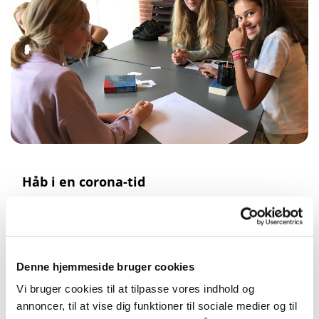
Håb i en corona-tid
Hvad skete der af gode ting i 2020, selv om der var
corona-pandemi?
Konfirmanderne svarer:
Denne hjemmeside bruger cookies
"Klimaet har fået det bedre og det er jo godt"
"At jeg har været mere sammen med min familie,
Vi bruger cookies til at tilpasse vores indhold og
og at der ikke er så meget stress på"
annoncer, til at vise dig funktioner til sociale medier og til