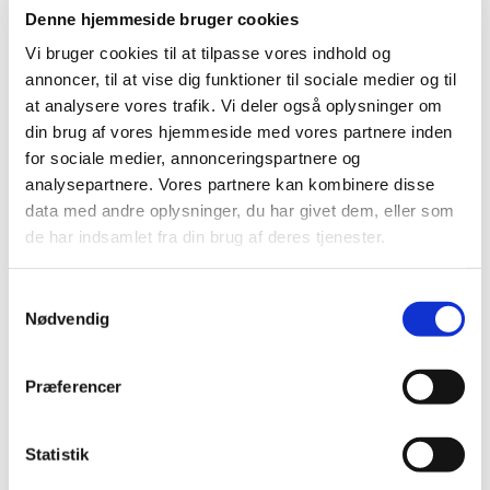
Denne hjemmeside bruger cookies
Vi bruger cookies til at tilpasse vores indhold og
annoncer, til at vise dig funktioner til sociale medier og til
at analysere vores trafik. Vi deler også oplysninger om
din brug af vores hjemmeside med vores partnere inden
for sociale medier, annonceringspartnere og
analysepartnere. Vores partnere kan kombinere disse
data med andre oplysninger, du har givet dem, eller som
de har indsamlet fra din brug af deres tjenester.
Slut med ventetiden!
D. 21. april tog genåbningen af det danske
S
samfund et stort skridt fremad mod sommerlige
Nødvendig
a
tilstande og større bevægelsesfrihed. I
m
Jakobskirken tog vi glade imod
t
minikonfirmanderne fra Lysholmskolen. De to
Præferencer
y
grupper børn begyndte på deres
k
minikonfirmandforløb i november, men det blev
k
Statistik
afbrudt i december da samfundet lukkede ned. I
e