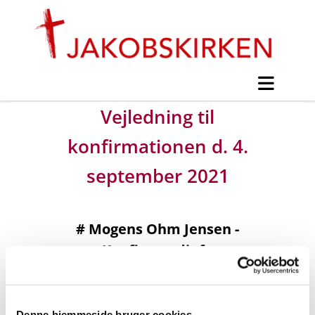
Vejledning til
konfirmationen d. 4.
september 2021
#
Mogens Ohm Jensen -
Konfirmandinfo
Udgivet af Mogens Ohm Jensen søndag d. 13. juni
2021 kl. 09:33.
Denne hjemmeside bruger cookies