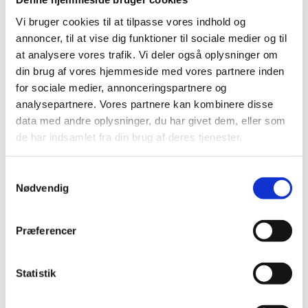
Vi bruger cookies til at tilpasse vores indhold og
annoncer, til at vise dig funktioner til sociale medier og til
at analysere vores trafik. Vi deler også oplysninger om
din brug af vores hjemmeside med vores partnere inden
for sociale medier, annonceringspartnere og
analysepartnere. Vores partnere kan kombinere disse
data med andre oplysninger, du har givet dem, eller som
de har indsamlet fra din brug af deres tjenester.
S
Nødvendig
a
m
t
Præferencer
Vejledning til konfirmationen d. 4.
y
september 2021
k
k
Statistik
Her finder I
vejledningen
for jer, som fejrer
e
konfirmation sammen med mig lørdag d. 4.
v
september 2021 i Jakobskirken. Ring eller skriv, hvis