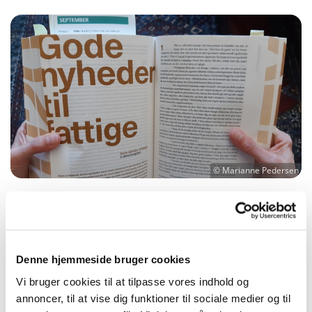
© Marianne Pedersen
Udforsk Lukasevangeliet i fællesskab - du
kan stadig nå at være med
Har du lyst til at være med til at gå på opdagelse i
Denne hjemmeside bruger cookies
en af Bibelens forunderlige fortællinger?
Vi bruger cookies til at tilpasse vores indhold og
annoncer, til at vise dig funktioner til sociale medier og til
Så har du chancen i efteråret 2021, hvor vi seks