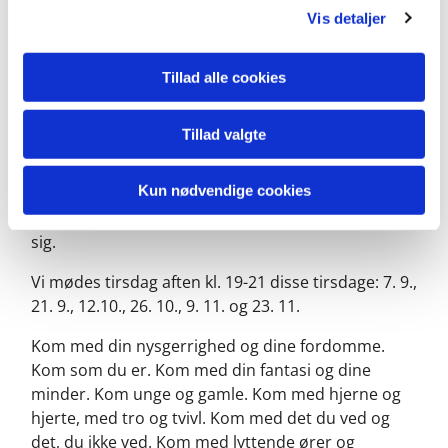
Vi læser Lukasevangeliets 24 kapitler (- er det ikke
Vis detaljer
lidt sjovt, at der lige er 24 kapitler, ligesom der i
december er 24 dage til jul, når det netop er Lukas,
der fortæller "juleevangeliet" om Jesus' fødsel, som
Tillad alle cookies
mange hører hvert år til jul?). Du bestemmer selv
om du har lyst til at læse derhjemme på forhånd
Tillad valgte
eller bare møde op og deltage. Vi prøver at åbne
teksterne på nye måder ved at inddrage sjove
Kun nødvendige cookies
videoer, sange og forskellige oversættelser og den
viden og de erfaringer, som deltagerne har med
sig.
Vi mødes tirsdag aften kl. 19-21 disse tirsdage: 7. 9.,
21. 9., 12.10., 26. 10., 9. 11. og 23. 11.
Kom med din nysgerrighed og dine fordomme.
Kom som du er. Kom med din fantasi og dine
minder. Kom unge og gamle. Kom med hjerne og
hjerte, med tro og tvivl. Kom med det du ved og
det, du ikke ved. Kom med lyttende ører og