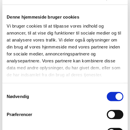
sognepræst Mogens Ohm Jensen
Denne hjemmeside bruger cookies
Vi bruger cookies til at tilpasse vores indhold og
Magnus L., Julie, Ida E., Magnus Ø., Camilla, Louise,
annoncer, til at vise dig funktioner til sociale medier og til
Tobias, Rebecca, Emma W., Astrid, Nicklas, Liva,
at analysere vores trafik. Vi deler også oplysninger om
Casper, Oliver, Eline, Nicoline, Ida O.R.
din brug af vores hjemmeside med vores partnere inden
for sociale medier, annonceringspartnere og
analysepartnere. Vores partnere kan kombinere disse
data med andre oplysninger, du har givet dem, eller som
de har indsamlet fra din brug af deres tjenester.
Søndag d. 27. april 2014 kl. 11.30 i Jakobskirken v/
sognepræst Mogens Ohm Jensen
S
Nødvendig
a
m
t
Ida K.S., Anna Fie, Emma Rose, Stine, Naja,
Præferencer
y
Sebastian W.
k