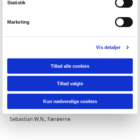
k
Statistik
e
v
Konfirmeres i andre kirker:
Marketing
a
l
g
Vis detaljer
Emil, Roskilde Domkirke
Tillad alle cookies
Tillad valgte
Carl, Solrød Strandkirke
Kun nødvendige cookies
Sebastian W.N., Færøerne