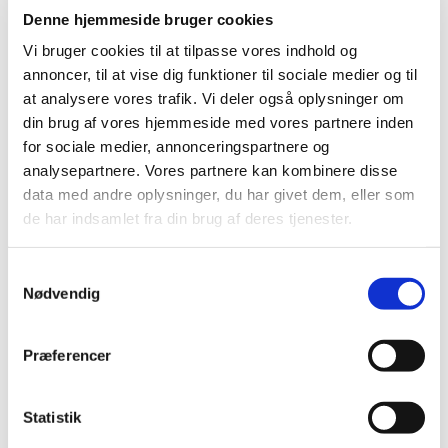
Denne hjemmeside bruger cookies
overnatningsturen :-) Det var spændende og sjovt
at øve på musicalen, og der blev krævet meget af
Vi bruger cookies til at tilpasse vores indhold og
jer! Flot at I gjorde jeres bedste for at det hele kom
annoncer, til at vise dig funktioner til sociale medier og til
til at hænge sammen til sidst!
at analysere vores trafik. Vi deler også oplysninger om
din brug af vores hjemmeside med vores partnere inden
for sociale medier, annonceringspartnere og
analysepartnere. Vores partnere kan kombinere disse
data med andre oplysninger, du har givet dem, eller som
Her har I
link til fotos
fra vores intense døgn
de har indsamlet fra din brug af deres tjenester.
sammen med hinanden.
S
Nødvendig
a
m
Tak til Uwe, Niels og Nicholaj for deres indsats med
t
at lære jer det hele. Tak til forældrene, som tog
Præferencer
y
med og var i køkkenet, sendte os ud på nataktivitet
k
og sørgede for at det hele fungerede. Tak for kage
k
Statistik
og boller - de blev spist :-)
e