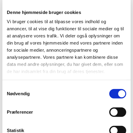
Denne hjemmeside bruger cookies
Vi bruger cookies til at tilpasse vores indhold og
annoncer, til at vise dig funktioner til sociale medier og til
at analysere vores trafik. Vi deler også oplysninger om
din brug af vores hjemmeside med vores partnere inden
for sociale medier, annonceringspartnere og
analysepartnere. Vores partnere kan kombinere disse
data med andre oplysninger, du har givet dem, eller som
Konfirmandundervisning
de har indsamlet fra din brug af deres tjenester.
Konfirmationsundervisningen for de
konfirmander, som blev indskrevet hos
S
sognepræst Michael Ravnholt Westh,
Nødvendig
a
begynder onsdag d. 11. september.
m
Undervisningen varetages af sognepræst
t
Marianne Pedersen.
Præferencer
y
k
k
Statistik