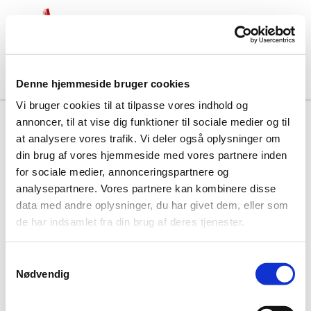
Denne hjemmeside bruger cookies
Vi bruger cookies til at tilpasse vores indhold og
Ny gudstjenestefolder
annoncer, til at vise dig funktioner til sociale medier og til
at analysere vores trafik. Vi deler også oplysninger om
din brug af vores hjemmeside med vores partnere inden
#
Nyt fra Jakobskirken
for sociale medier, annonceringspartnere og
analysepartnere. Vores partnere kan kombinere disse
data med andre oplysninger, du har givet dem, eller som
Udgivet onsdag d. 19. december 2012 kl. 01:09
de har indsamlet fra din brug af deres tjenester.
S
Nødvendig
a
m
Ny gudstjenestefolder
t