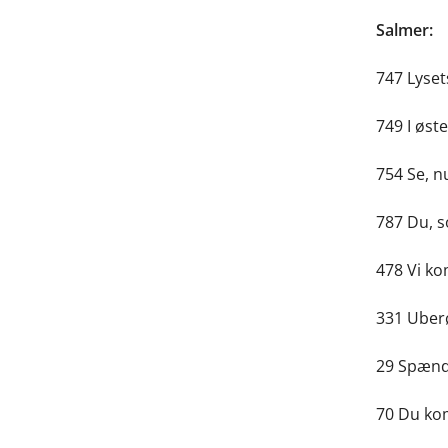
Salmer:
747 Lyset
749 I øst
754 Se, n
787 Du, s
478 Vi kom
331 Uberø
29 Spænd 
70 Du kom