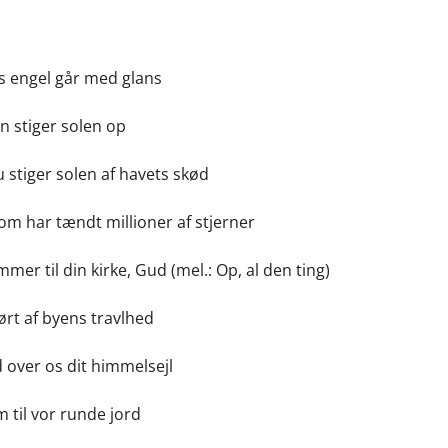
s engel går med glans
en stiger solen op
u stiger solen af havets skød
om har tændt millioner af stjerner
mer til din kirke, Gud (mel.: Op, al den ting)
rt af byens travlhed
over os dit himmelsejl
 til vor runde jord