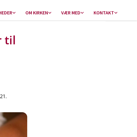
HEDER
OM KIRKEN
VÆR MED
KONTAKT
til
21.