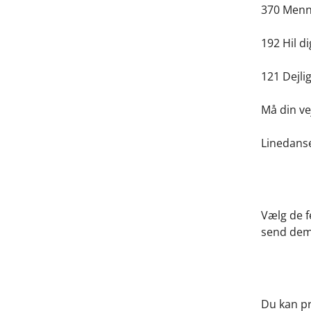
370 Menn
192 Hil di
121 Dejli
Må din ve
Linedans
Vælg de f
send dem 
Du kan pr