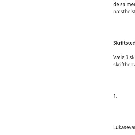
de salmer
næsthelst
Skriftsted
Vælg 3 sk
skrifthenv
1.
Lukasevan