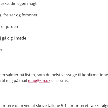
eske, din egen magt
g, frelser og forsoner
g er jorden
j gå dig i møde
er
em salmer på listen, som du helst vil synge til konfirmatione
til mig på mail
map@km.dk
eller sms.
ioritere dem ved at skrive tallene 5-1 i prioriteret rækkefølg