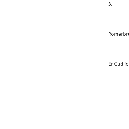
3.
Romerbrev
Er Gud fo