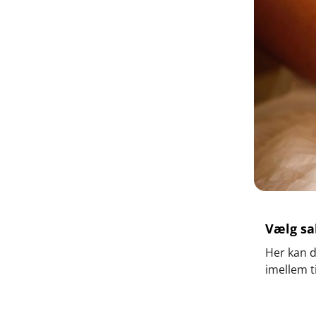
Vælg sa
Her kan d
imellem t