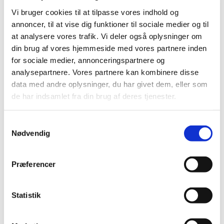
Vi bruger cookies til at tilpasse vores indhold og
annoncer, til at vise dig funktioner til sociale medier og til
at analysere vores trafik. Vi deler også oplysninger om
din brug af vores hjemmeside med vores partnere inden
for sociale medier, annonceringspartnere og
analysepartnere. Vores partnere kan kombinere disse
data med andre oplysninger, du har givet dem, eller som
de har indsamlet fra din brug af deres tjenester.
Julens gudstjenester
Jul i Jakobskirken
S
Nødvendig
a
Juleaften 24/12
m
11:00 Julegudstjeneste for ældre, v. Marianne
t
Pedersen, Asterscentret, Astersvej 9
Præferencer
y
14:00 Juleaften for børn og barnlige sjæle, v.
k
Marianne Pedersen
k
Statistik
16:00 Juleaftensgudstjeneste, v. Mogens Ohm
e
Jensen
v