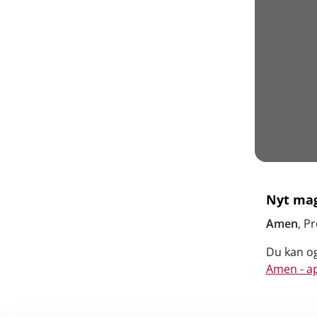
Nyt maga
Amen
, P
Du kan og
Amen - ap