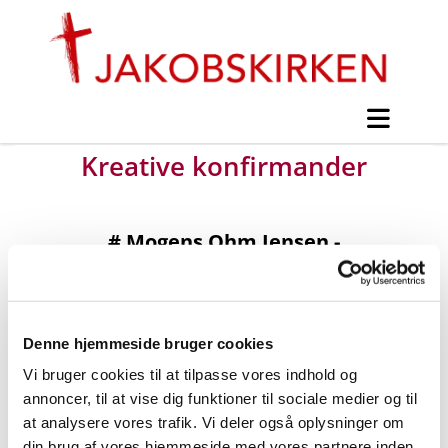
Kreative konfirmander
#
Mogens Ohm Jensen -
Konfirmandinfo til konfirmanderne
fra Lysholm og Tjørnegårdsskolen
Denne hjemmeside bruger cookies
Udgivet af Mogens Ohm Jensen onsdag d. 31.
Vi bruger cookies til at tilpasse vores indhold og
august 2016 kl. 11:09.
annoncer, til at vise dig funktioner til sociale medier og til
at analysere vores trafik. Vi deler også oplysninger om
din brug af vores hjemmeside med vores partnere inden