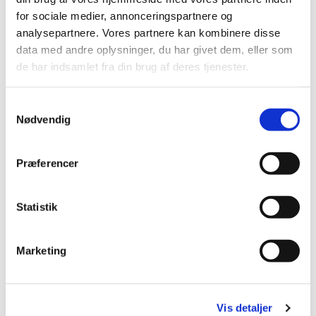
for sociale medier, annonceringspartnere og
analysepartnere. Vores partnere kan kombinere disse
data med andre oplysninger, du har givet dem, eller som
de har indsamlet fra din brug af deres tjenester.
S
Nødvendig
a
m
t
Præferencer
y
k
Kreative konfirmander
k
Statistik
Sikke kreative konfirmanderne er! Line og Tanja
e
havde malet billeder til Mogens (præsten) og
v
Marketing
Henrik (organisten). De to flotte malerier blev
a
hængt op på deres kontorer i kirken.
l
g
Tanja og Line blev undervist omkring døbefonten -
Vis detaljer