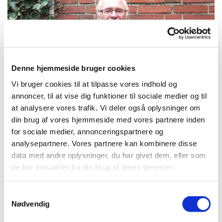
Denne hjemmeside bruger cookies
Vi bruger cookies til at tilpasse vores indhold og
annoncer, til at vise dig funktioner til sociale medier og til
at analysere vores trafik. Vi deler også oplysninger om
Hvorfor gå ind i menighedsrådet?
din brug af vores hjemmeside med vores partnere inden
for sociale medier, annonceringspartnere og
3 af de siddende menighedsrådsmedlemmer
analysepartnere. Vores partnere kan kombinere disse
fortæller lidt om deres oplevelse af arbejdet i
data med andre oplysninger, du har givet dem, eller som
menighedsrådet:
de har indsamlet fra din brug af deres tjenester.
S
Nødvendig
a
m