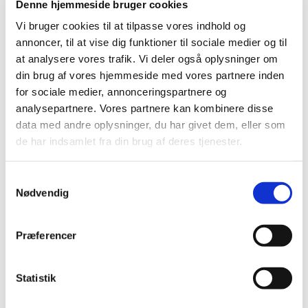
Denne hjemmeside bruger cookies
Vi bruger cookies til at tilpasse vores indhold og
annoncer, til at vise dig funktioner til sociale medier og til
at analysere vores trafik. Vi deler også oplysninger om
din brug af vores hjemmeside med vores partnere inden
for sociale medier, annonceringspartnere og
analysepartnere. Vores partnere kan kombinere disse
data med andre oplysninger, du har givet dem, eller som
de har indsamlet fra din brug af deres tjenester.
Gud & grill | Bøn & samhørighed
S
Nyhedsbrev udsendt
Nødvendig
a
m
Nyhedsbrevet "Nyt fra Jakobskirken" er udsendt pr.
t
Præferencer
e-mail den 16/5/2017.
y
k
Ugens nyheder fra Jakobskirken:
k
Statistik
Menighedsrådsmøde med offentlig adgang
e
onsdag, Gud og grill for børnefamilier torsdag,