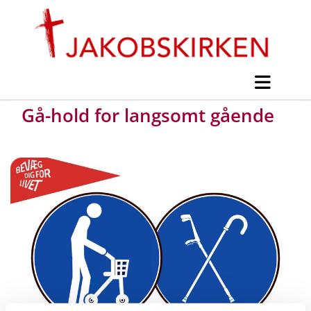
Gå-hold for langsomt gående