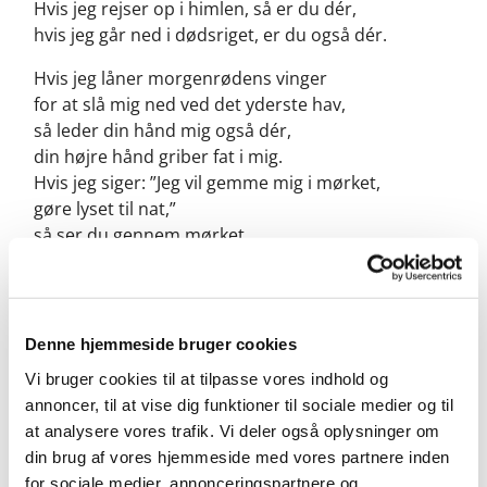
Hvis jeg rejser op i himlen, så er du dér,
hvis jeg går ned i dødsriget, er du også dér.
Hvis jeg låner morgenrødens vinger
for at slå mig ned ved det yderste hav,
så leder din hånd mig også dér,
din højre hånd griber fat i mig.
Hvis jeg siger: ”Jeg vil gemme mig i mørket,
gøre lyset til nat,”
så ser du gennem mørket,
natten er som den lyse dag for dig,
nat og dag det samme.
Spørgsmål
:
Denne hjemmeside bruger cookies
a. Hvilke ord eller sætninger lægger du mærke til?
Vi bruger cookies til at tilpasse vores indhold og
b. Hvad handler teksten om?
annoncer, til at vise dig funktioner til sociale medier og til
c. Hvad synes du er vigtigst i teksten?
at analysere vores trafik. Vi deler også oplysninger om
d. Hvordan tror du forfatteren har det med Gud?
din brug af vores hjemmeside med vores partnere inden
(Herre=Gud)
for sociale medier, annonceringspartnere og
e. Hvordan har du det med Gud?