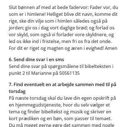
Slut bønnen af med at bede fadervor: Fader vor, du
som er i himlene! Helliget blive dit navn, komme dit
rige, ske din vilje som i himlen således også på
jorden; giv os i dag vort daglige brød; og forlad os
vor skyld, som også vi forlader vore skyldnere, og
led os ikke ind i fristelse, men fri os fra det onde.
For dit er riget og magten og æren i evighed! Amen
6.
Send dine svar i en sms
Send dine svar på spørgsmålene til bibelteksten i
punkt 2 til Marianne på 50561135
7. Find eventuelt en at arbejde sammen med til på
torsdag
På næste torsdag skal du lave din egen opskrift på
en hjemmegudstjeneste, hvor du selv vælger et
tema og finder bibeltekst og musik og skriver en
kort prædiken og en bøn, som passer til temaet.
Du må meget gerne gøre det sammen med nogle