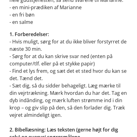
- en mini-prædiken af Marianne
- en fri bøn
- en salme
1. Forberedelser:
- Hvis muligt, sørg for at du ikke bliver forstyrret de
næste 30 min.
- Sørg for at du kan skrive svar ned (enten på
computer/tlf. eller på et stykke papir)
- Find et lys frem, og sæt det et sted hvor du kan se
det. Tænd det.
- Sæt dig, så du sidder behageligt. Læg mærke til
din vejrtrækning. Mærk hvordan du har det. Tag en
dyb indånding, og mærk luften strømme ind i din
krop – og giv slip på den, så den forlader dig. Træk
vejret almindeligt igen.
2. Bibellæsning: Læs teksten (gerne højt for dig
selv) og overvej spørgsmålene.