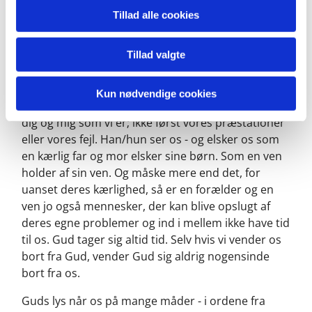
Men at Gud ser mig og kender hvert et ord på min
Tillad alle cookies
tunge, er ikke nogen trussel - det er en lettelse.
Hvorfor det? Fordi Gud hverken er en sælger eller
en diktator. Gud er kærlighed. Det lys Gud kaster
Tillad valgte
ind over mig og mit liv, er kærlighedens lys. Og når
Gud følger med i mit liv, er jeg aldrig helt alene.
Kun nødvendige cookies
Gud holder af hver eneste af os som vi er. Gud ser
dig og mig som vi er; ikke først vores præstationer
eller vores fejl. Han/hun ser os - og elsker os som
en kærlig far og mor elsker sine børn. Som en ven
holder af sin ven. Og måske mere end det, for
uanset deres kærlighed, så er en forælder og en
ven jo også mennesker, der kan blive opslugt af
deres egne problemer og ind i mellem ikke have tid
til os. Gud tager sig altid tid. Selv hvis vi vender os
bort fra Gud, vender Gud sig aldrig nogensinde
bort fra os.
Guds lys når os på mange måder - i ordene fra