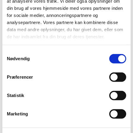
at analysere vores trafik. Vi deler også oplysninger om
din brug af vores hjemmeside med vores partnere inden
for sociale medier, annonceringspartnere og
analysepartnere. Vores partnere kan kombinere disse
data med andre oplysninger, du har givet dem, eller som
de har indsamlet fra din brug af deres tjenester.
S
Nødvendig
a
m
KURS - Kristendoms Undervisning i
t
Præferencer
Roskilde Stift
y
k
Nu er chancen for at komme med på “Teologi For
k
Statistik
Lægfolk”, hvor samtalen efter et godt oplæg
e
beriger dig.
v
Marketing
Superlørdage - KURS-Akademiet
, hvor vi dykker
a
ned i vores kristne rødder, er 8 lørdage for dig, der
l
har spekuleret over:
Hvad er det, vi tror på? Og hvor
g