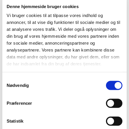
Vinderen modtager, ud over Palladius-statuetten,
Denne hjemmeside bruger cookies
også en anerkendelse på enten 10.000 kr. eller
Vi bruger cookies til at tilpasse vores indhold og
5.000 kr.
annoncer, til at vise dig funktioner til sociale medier og til
at analysere vores trafik. Vi deler også oplysninger om
Menighedsrådets motivation:
din brug af vores hjemmeside med vores partnere inden
for sociale medier, annonceringspartnere og
Kriteriet for at blive tildelt prisen er, at der er ydet
analysepartnere. Vores partnere kan kombinere disse
en særlig indsat for kirkelivet indenfor Roskilde
data med andre oplysninger, du har givet dem, eller som
stift. I Jakobskirken er vi særligt stolte af, at vi kan få
de har indsamlet fra din brug af deres tjenester.
lov til at lægge lokaler til et så givende projekt.
Kirkeliv er mange ting. De unge der frekventerer
S
Mødestedet er ikke nødvendigvis at finde på
Nødvendig
a
kirkebænken om søndagen (som de færreste unge
m
jo er). Men Mødestedet giver de unge et frirum og
t
Præferencer
en god oplevelse i mødet med kirken - muligheden
y
for at føle sig rummet og taget i mod. Det er guld
k
værd - også senere i livet.
k
Statistik
e