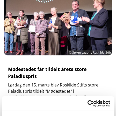
© Søren Lagoni, Roskilde Stift
Mødestedet får tildelt årets store
Paladiuspris
Lørdag den 15. marts blev Roskilde Stifts store
Paladiuspris tildelt "Mødestedet" i
Jakobskirken. Palladiusprisen uddeles til personer
eller grupper, der har ydet en særlig indsats for
kirkelivet i sognet, provstiet eller stiftet.