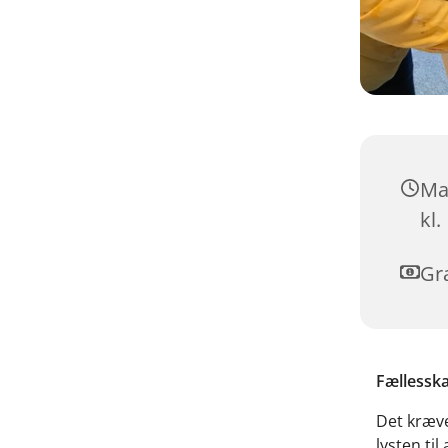
Ma
kl.
Gra
Fællesska
Det kræve
lysten ti