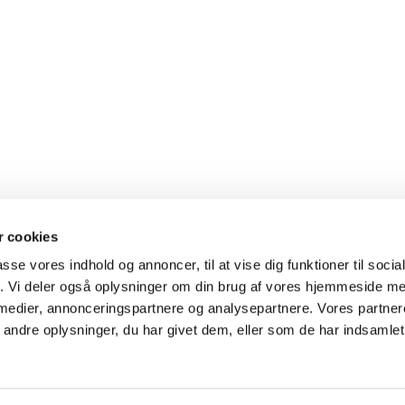
 cookies
passe vores indhold og annoncer, til at vise dig funktioner til soci
fik. Vi deler også oplysninger om din brug af vores hjemmeside m
 medier, annonceringspartnere og analysepartnere. Vores partne
Kontakt
Cookiepolitik
Tilgængelighedserklæring
ndre oplysninger, du har givet dem, eller som de har indsamlet 
Privatlivspolitik
Log på ChurchDesk