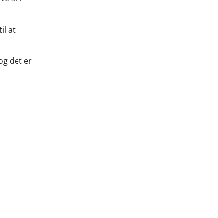
il at
og det er