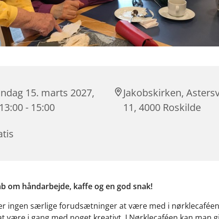
ndag 15. marts 2027,
Jakobskirken, Astersv
 13:00 - 15:00
11, 4000 Roskilde
tis
b om håndarbejde, kaffe og en god snak!
r ingen særlige forudsætninger at være med i nørklecaféen
l at være i gang med noget kreativt. I Nørklecaféen kan man g