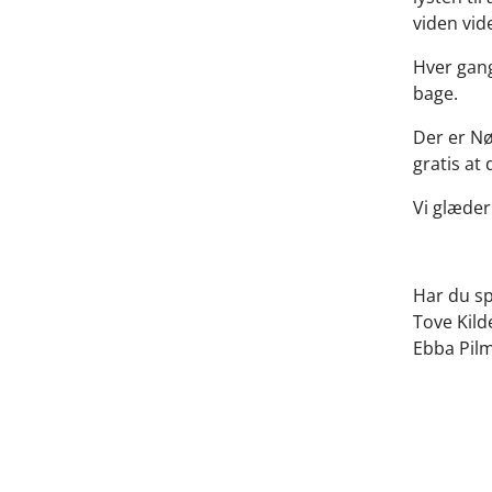
viden vid
Hver gang
bage.
Der er Nør
gratis at 
Vi glæder 
Har du sp
Tove Kild
Ebba Pilm