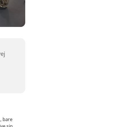
ej
, bare
ive sin