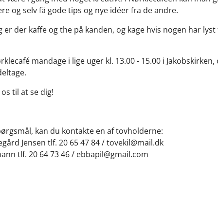
ere og selv få gode tips og nye idéer fra de andre.
 er der kaffe og the på kanden, og kage hvis nogen har lyst t
klecafé mandage i lige uger kl. 13.00 - 15.00 i Jakobskirken, 
deltage.
os til at se dig!
ørgsmål, kan du kontakte en af tovholderne:
egård Jensen tlf. 20 65 47 84 / tovekil@mail.dk
ann tlf. 20 64 73 46 / ebbapil@gmail.com