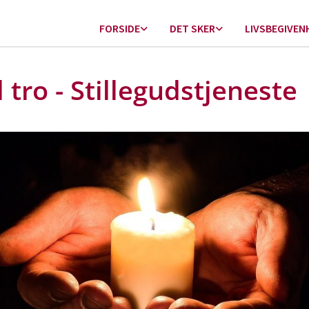
FORSIDE
DET SKER
LIVSBEGIVEN
l tro - Stillegudstjeneste