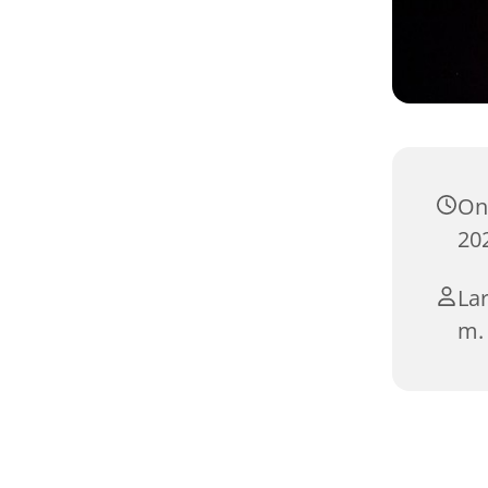
On
202
La
m. 