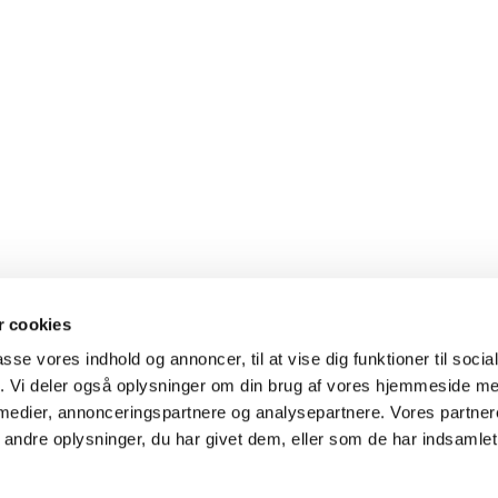
 cookies
passe vores indhold og annoncer, til at vise dig funktioner til soci
fik. Vi deler også oplysninger om din brug af vores hjemmeside m
 medier, annonceringspartnere og analysepartnere. Vores partne
Kontakt
Cookiepolitik
Tilgængelighedserklæring
ndre oplysninger, du har givet dem, eller som de har indsamlet 
Privatlivspolitik
Log på ChurchDesk