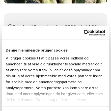
Tirsdag 15. september 2026, kl. 14:00
- 16:00
Jakobskirken, Astersvej 11, 4000
Denne hjemmeside bruger cookies
Roskilde
Vi bruger cookies til at tilpasse vores indhold og
annoncer, til at vise dig funktioner til sociale medier og til
Marianne Josefsen
at analysere vores trafik. Vi deler også oplysninger om
din brug af vores hjemmeside med vores partnere inden
40 kr. inkl. kaffe/te og kage
for sociale medier, annonceringspartnere og
analysepartnere. Vores partnere kan kombinere disse
data med andre oplysninger, du har givet dem, eller som
de har indsamlet fra din brug af deres tjenester.
Det hemmelige barn