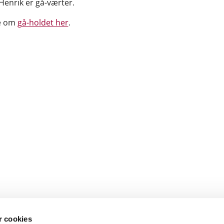
 Henrik er gå-værter.
e om
gå-holdet her
.
 cookies