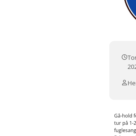
To
202
He
Gå-hold f
tur på 1-
fuglesang,