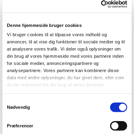
forbindelse med oprettelse af login eller ved køb.
Sikkerhed
Vi har truffet tekniske og organisatoriske
Denne hjemmeside bruger cookies
foranstaltninger mod, at dine oplysninger
Vi bruger cookies til at tilpasse vores indhold og
hændeligt eller ulovligt bliver slettet,
annoncer, til at vise dig funktioner til sociale medier og til
offentliggjort, fortabt, forringet eller kommer til
at analysere vores trafik. Vi deler også oplysninger om
uvedkommendes kendskab, misbruges eller i øvrigt
din brug af vores hjemmeside med vores partnere inden
behandles i strid med lovgivningen.
for sociale medier, annonceringspartnere og
analysepartnere. Vores partnere kan kombinere disse
Formål
data med andre oplysninger, du har givet dem, eller som
Oplysningerne bruges til at identificere dig som
de har indsamlet fra din brug af deres tjenester.
bruger og vise dig de annoncer, som vil have størst
sandsynlighed for at være relevante for dig, at
S
registrere dine køb og betalinger, samt at kunne
Nødvendig
a
levere de services, du har efterspurgt, som f.eks. at
m
fremsende et nyhedsbrev. Herudover anvender vi
t
Præferencer
oplysningerne til at optimere vores services og
y
indhold.