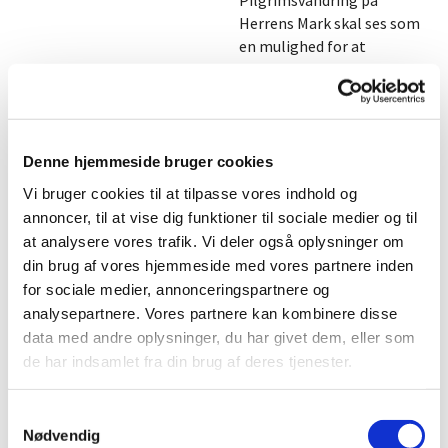
Herrens Mark skal ses som
en mulighed for at
kombinere fysisk udfoldelse
med en eftertænksom
vandring over et angivet
tema. Det er således ikke en
almindelig spadseretur,
Denne hjemmeside bruger cookies
men en vandring med et
Vi bruger cookies til at tilpasse vores indhold og
kirkeligt og åndeligt fokus
annoncer, til at vise dig funktioner til sociale medier og til
under Guds åbne himmel.
at analysere vores trafik. Vi deler også oplysninger om
din brug af vores hjemmeside med vores partnere inden
Ved vandringen vil der være
for sociale medier, annonceringspartnere og
en særlig opmærksomhed
på skaberværket som en
analysepartnere. Vores partnere kan kombinere disse
kilde til forundring, glæde
data med andre oplysninger, du har givet dem, eller som
og taknemmelighed. Det
de har indsamlet fra din brug af deres tjenester.
forventes, at alle deltagere
i vandringerne har en
S
kondition, der i roligt
Nødvendig
a