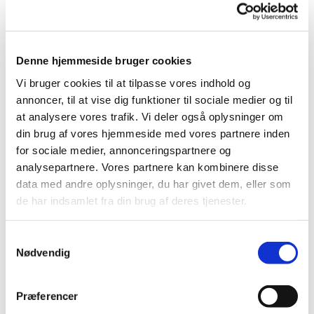
Denne hjemmeside bruger cookies
10. december 2026 - 27. maj 2027, kl.
Vi bruger cookies til at tilpasse vores indhold og
11:00 - 12:00
annoncer, til at vise dig funktioner til sociale medier og til
at analysere vores trafik. Vi deler også oplysninger om
Jakobskirken, Astersvej 11, 4000
din brug af vores hjemmeside med vores partnere inden
for sociale medier, annonceringspartnere og
Roskilde
analysepartnere. Vores partnere kan kombinere disse
data med andre oplysninger, du har givet dem, eller som
Britta Nielsen
de har indsamlet fra din brug af deres tjenester.
Gratis
S
Nødvendig
a
m
t
Præferencer
Hver torsdag mødes vi foran Jakobskirken og går
y