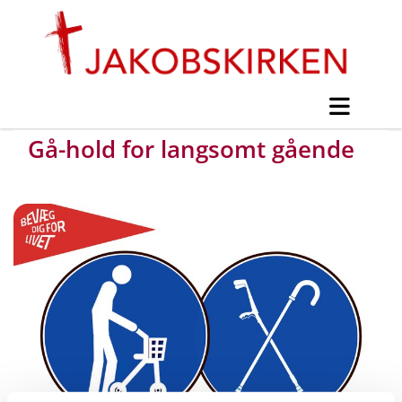
Gå-hold for langsomt gående